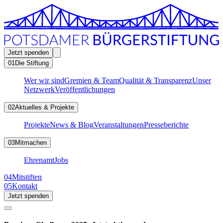
Jetzt spenden
01
Die Stiftung
Wer wir sind
Gremien & Team
Qualität & Transparenz
Unser
Netzwerk
Veröffentlichungen
02
Aktuelles & Projekte
Projekte
News & Blog
Veranstaltungen
Presseberichte
03
Mitmachen
Ehrenamt
Jobs
04
Mitstiften
05
Kontakt
Jetzt spenden