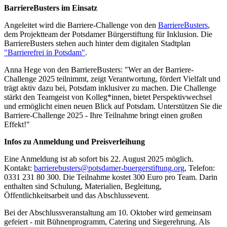
BarriereBusters im Einsatz
Angeleitet wird die Barriere-Challenge von den
BarriereBusters
,
dem Projektteam der Potsdamer Bürgerstiftung für Inklusion. Die
BarriereBusters stehen auch hinter dem digitalen Stadtplan
"Barrierefrei in Potsdam"
.
Anna Hege von den BarriereBusters: "Wer an der Barriere-
Challenge 2025 teilnimmt, zeigt Verantwortung, fördert Vielfalt und
trägt aktiv dazu bei, Potsdam inklusiver zu machen. Die Challenge
stärkt den Teamgeist von Kolleg*innen, bietet Perspektivwechsel
und ermöglicht einen neuen Blick auf Potsdam. Unterstützen Sie die
Barriere-Challenge 2025 - Ihre Teilnahme bringt einen großen
Effekt!"
Infos zu Anmeldung und Preisverleihung
Eine Anmeldung ist ab sofort bis 22. August 2025 möglich.
Kontakt:
barrierebusters@potsdamer-buergerstiftung.org
, Telefon:
0331 231 80 300. Die Teilnahme kostet 300 Euro pro Team. Darin
enthalten sind Schulung, Materialien, Begleitung,
Öffentlichkeitsarbeit und das Abschlussevent.
Bei der Abschlussveranstaltung am 10. Oktober wird gemeinsam
gefeiert - mit Bühnenprogramm, Catering und Siegerehrung. Als