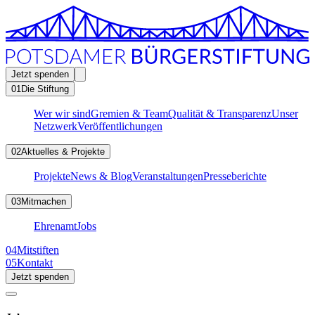
Jetzt spenden
01
Die Stiftung
Wer wir sind
Gremien & Team
Qualität & Transparenz
Unser
Netzwerk
Veröffentlichungen
02
Aktuelles & Projekte
Projekte
News & Blog
Veranstaltungen
Presseberichte
03
Mitmachen
Ehrenamt
Jobs
04
Mitstiften
05
Kontakt
Jetzt spenden