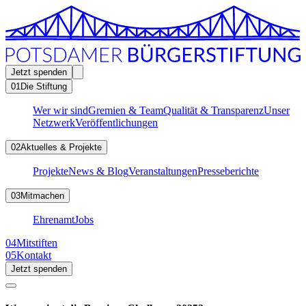
Jetzt spenden
01
Die Stiftung
Wer wir sind
Gremien & Team
Qualität & Transparenz
Unser
Netzwerk
Veröffentlichungen
02
Aktuelles & Projekte
Projekte
News & Blog
Veranstaltungen
Presseberichte
03
Mitmachen
Ehrenamt
Jobs
04
Mitstiften
05
Kontakt
Jetzt spenden