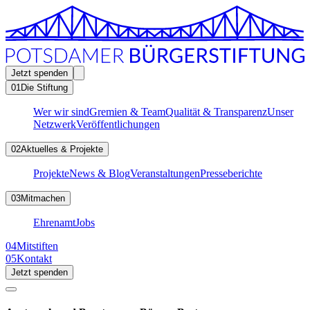
Jetzt spenden
01
Die Stiftung
Wer wir sind
Gremien & Team
Qualität & Transparenz
Unser
Netzwerk
Veröffentlichungen
02
Aktuelles & Projekte
Projekte
News & Blog
Veranstaltungen
Presseberichte
03
Mitmachen
Ehrenamt
Jobs
04
Mitstiften
05
Kontakt
Jetzt spenden