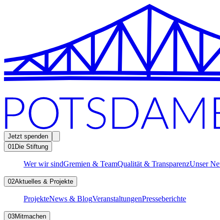
Jetzt spenden
01
Die Stiftung
Wer wir sind
Gremien & Team
Qualität & Transparenz
Unser Ne
02
Aktuelles & Projekte
Projekte
News & Blog
Veranstaltungen
Presseberichte
03
Mitmachen