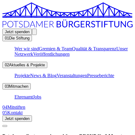
Jetzt spenden
01
Die Stiftung
Wer wir sind
Gremien & Team
Qualität & Transparenz
Unser
Netzwerk
Veröffentlichungen
02
Aktuelles & Projekte
Projekte
News & Blog
Veranstaltungen
Presseberichte
03
Mitmachen
Ehrenamt
Jobs
04
Mitstiften
05
Kontakt
Jetzt spenden