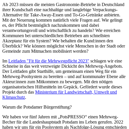
Ab 2023 müssen die meisten Gastronomie-Betriebe in Deutschland
ihrer Kundschaft eine nachhaltige und langlebige Verpackungs-
Alternative für Take-Away-Essen und To-Go-Getränke anbieten.
Mit der Neuerung kommen natürlich viele Fragen auf. Wie gelingt
es, der Pflicht bestmöglich nachzukommen und dabei
verantwortungsvoll und wirtschaftlich zu handeln? Wie erreichen
Kommunen bei unterschiedlichen Betrieben am schnellsten
Akzeptanz für ein System? Wie behalten die Kund:innen den
Überblick? Wie können möglichst viele Menschen in der Stadt oder
Gemeinde zum Mitmachen mobilisiert werden?
Im
Leitfaden "Fit für die Mehrwegpflicht 2023"
schlagen wir eine
Schneise in das weit verzweigte Dickicht des Mehrweg-Angebots.
Der Leitfaden gibt Starthilfe, um gemeinsam einen Weg für ein
Mehrweg-Poolsystem zu bereiten – und auf kommunaler Ebene alle
Akteur:innen zum Mitkommen zu bewegen. Mit den nötigen
organisatorischen Hilfsmitteln im Gepäck. Gefördert wurde dieses
Projekt durch das
Ministerium für Landwirtschaft, Umwelt und
Klimaschutz
.
Warum die Potsdamer Bürgerstiftung?
Wir haben vor fünf Jahren mit „PotsPRESSO“ einen Mehrweg-
Becher für die Landeshauptstadt Potsdam ins Leben gerufen. 2022
haben wir uns für ein Poolsystem als Nachfolge-Lösung entschieden