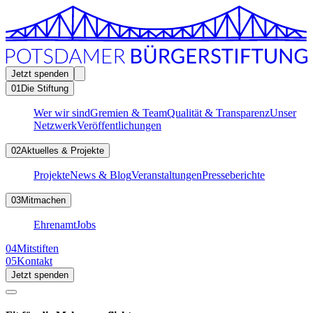
Jetzt spenden
01
Die Stiftung
Wer wir sind
Gremien & Team
Qualität & Transparenz
Unser
Netzwerk
Veröffentlichungen
02
Aktuelles & Projekte
Projekte
News & Blog
Veranstaltungen
Presseberichte
03
Mitmachen
Ehrenamt
Jobs
04
Mitstiften
05
Kontakt
Jetzt spenden