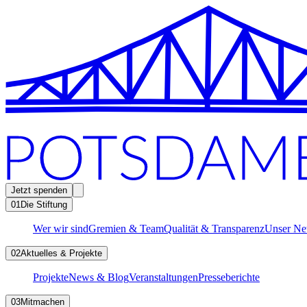
Jetzt spenden
01
Die Stiftung
Wer wir sind
Gremien & Team
Qualität & Transparenz
Unser Ne
02
Aktuelles & Projekte
Projekte
News & Blog
Veranstaltungen
Presseberichte
03
Mitmachen