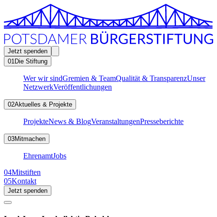
Jetzt spenden
01
Die Stiftung
Wer wir sind
Gremien & Team
Qualität & Transparenz
Unser
Netzwerk
Veröffentlichungen
02
Aktuelles & Projekte
Projekte
News & Blog
Veranstaltungen
Presseberichte
03
Mitmachen
Ehrenamt
Jobs
04
Mitstiften
05
Kontakt
Jetzt spenden