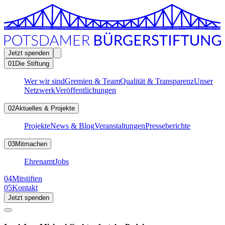
Jetzt spenden
01
Die Stiftung
Wer wir sind
Gremien & Team
Qualität & Transparenz
Unser
Netzwerk
Veröffentlichungen
02
Aktuelles & Projekte
Projekte
News & Blog
Veranstaltungen
Presseberichte
03
Mitmachen
Ehrenamt
Jobs
04
Mitstiften
05
Kontakt
Jetzt spenden