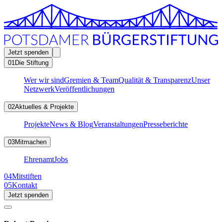
Jetzt spenden
01
Die Stiftung
Wer wir sind
Gremien & Team
Qualität & Transparenz
Unser
Netzwerk
Veröffentlichungen
02
Aktuelles & Projekte
Projekte
News & Blog
Veranstaltungen
Presseberichte
03
Mitmachen
Ehrenamt
Jobs
04
Mitstiften
05
Kontakt
Jetzt spenden