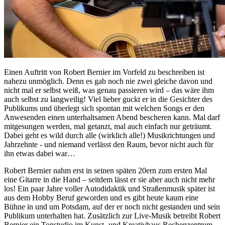
Einen Auftritt von Robert Bernier im Vorfeld zu beschreiben ist
nahezu unmöglich. Denn es gab noch nie zwei gleiche davon und
nicht mal er selbst weiß, was genau passieren wird – das wäre ihm
auch selbst zu langweilig! Viel lieber guckt er in die Gesichter des
Publikums und überlegt sich spontan mit welchen Songs er den
Anwesenden einen unterhaltsamen Abend bescheren kann. Mal darf
mitgesungen werden, mal getanzt, mal auch einfach nur geträumt.
Dabei geht es wild durch alle (wirklich alle!) Musikrichtungen und
Jahrzehnte - und niemand verlässt den Raum, bevor nicht auch für
ihn etwas dabei war…
Robert Bernier nahm erst in seinen späten 20ern zum ersten Mal
eine Gitarre in die Hand – seitdem lässt er sie aber auch nicht mehr
los! Ein paar Jahre voller Autodidaktik und Straßenmusik später ist
aus dem Hobby Beruf geworden und es gibt heute kaum eine
Bühne in und um Potsdam, auf der er noch nicht gestanden und sein
Publikum unterhalten hat. Zusätzlich zur Live-Musik betreibt Robert
Bernier ein Tonstudio im Kunst- und Kreativhaus Rechenzentrum