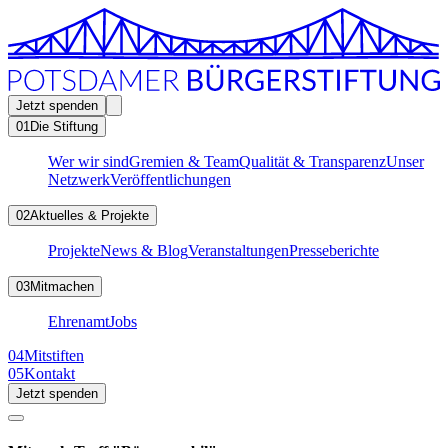
Jetzt spenden
01
Die Stiftung
Wer wir sind
Gremien & Team
Qualität & Transparenz
Unser
Netzwerk
Veröffentlichungen
02
Aktuelles & Projekte
Projekte
News & Blog
Veranstaltungen
Presseberichte
03
Mitmachen
Ehrenamt
Jobs
04
Mitstiften
05
Kontakt
Jetzt spenden