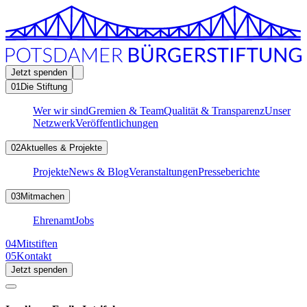
Jetzt spenden
01
Die Stiftung
Wer wir sind
Gremien & Team
Qualität & Transparenz
Unser
Netzwerk
Veröffentlichungen
02
Aktuelles & Projekte
Projekte
News & Blog
Veranstaltungen
Presseberichte
03
Mitmachen
Ehrenamt
Jobs
04
Mitstiften
05
Kontakt
Jetzt spenden