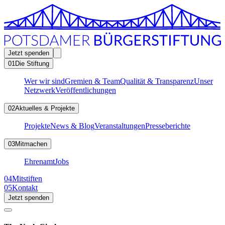
Jetzt spenden
01
Die Stiftung
Wer wir sind
Gremien & Team
Qualität & Transparenz
Unser
Netzwerk
Veröffentlichungen
02
Aktuelles & Projekte
Projekte
News & Blog
Veranstaltungen
Presseberichte
03
Mitmachen
Ehrenamt
Jobs
04
Mitstiften
05
Kontakt
Jetzt spenden