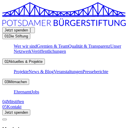
Jetzt spenden
01
Die Stiftung
Wer wir sind
Gremien & Team
Qualität & Transparenz
Unser
Netzwerk
Veröffentlichungen
02
Aktuelles & Projekte
Projekte
News & Blog
Veranstaltungen
Presseberichte
03
Mitmachen
Ehrenamt
Jobs
04
Mitstiften
05
Kontakt
Jetzt spenden