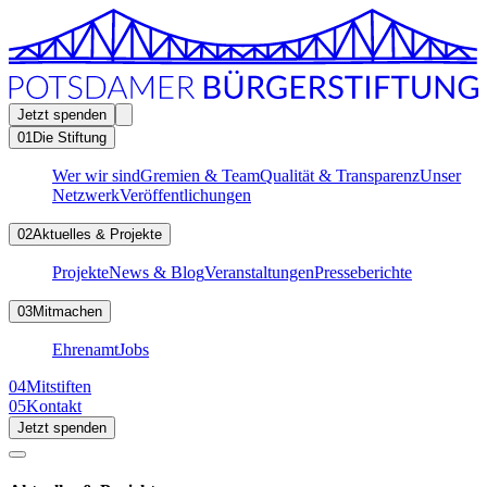
Jetzt spenden
01
Die Stiftung
Wer wir sind
Gremien & Team
Qualität & Transparenz
Unser
Netzwerk
Veröffentlichungen
02
Aktuelles & Projekte
Projekte
News & Blog
Veranstaltungen
Presseberichte
03
Mitmachen
Ehrenamt
Jobs
04
Mitstiften
05
Kontakt
Jetzt spenden