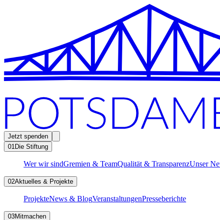
Jetzt spenden
01
Die Stiftung
Wer wir sind
Gremien & Team
Qualität & Transparenz
Unser Ne
02
Aktuelles & Projekte
Projekte
News & Blog
Veranstaltungen
Presseberichte
03
Mitmachen