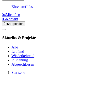
Ehrenamt
Jobs
04
Mitstiften
05
Kontakt
Jetzt spenden
Aktuelles & Projekte
Alle
Laufend
Wiederkehrend
In Planung
Abgeschlossen
Startseite